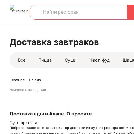
Доставка завтраков
Все
Пицца
Суши
Фаст-фуд
Шаш
Главная
Блюда
Найдено
0 заведений
Доставка еды в Анапе. О проекте.
Суть проекта:
Добро пожаловать в наш агрегатор доставки из лучших ресторанов! Мы 
разнообразных кулинарных предложений в одном месте, чтобы каждый н