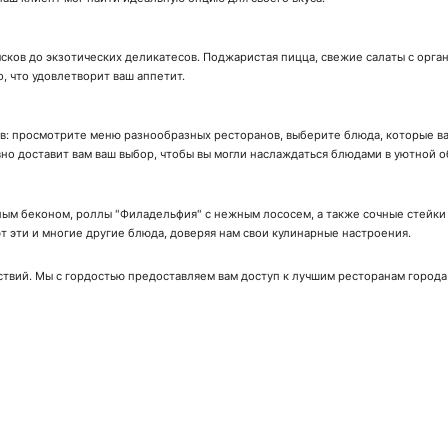
сков до экзотических деликатесов. Поджаристая пицца, свежие салаты с орга
о, что удовлетворит ваш аппетит.
ов: просмотрите меню разнообразных ресторанов, выберите блюда, которые вас
вно доставит вам ваш выбор, чтобы вы могли наслаждаться блюдами в уютной о
ым беконом, роллы "Филадельфия" с нежным лососем, а также сочные стейки с
 эти и многие другие блюда, доверяя нам свои кулинарные настроения.
ствий. Мы с гордостью предоставляем вам доступ к лучшим ресторанам города
ачай мобильное приложение!