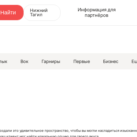
Информация для
Нижний
Тагил
партнёров
лык
Вок
Гарниры
Первые
Бизнес
Е
создали это удивительное пространство, чтобы вы могли насладиться изыска
аш клиент мог найти идеальную опцию для своего вкуса.